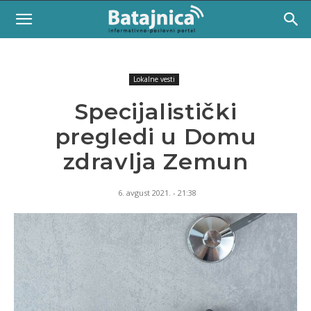
Lokalne vesti
Specijalistički
pregledi u Domu
zdravlja Zemun
6. avgust 2021. - 21:38