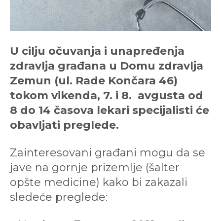
U cilju očuvanja i unapređenja
zdravlja građana u Domu zdravlja
Zemun (ul. Rade Končara 46)
tokom vikenda, 7. i 8. avgusta od
8 do 14 časova lekari specijalisti će
obavljati preglede.
Zainteresovani građani mogu da se
jave na gornje prizemlje (šalter
opšte medicine) kako bi zakazali
sledeće preglede: