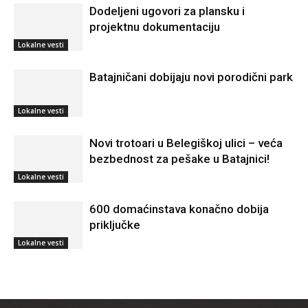
Dodeljeni ugovori za plansku i
projektnu dokumentaciju
Lokalne vesti
Batajničani dobijaju novi porodični park
Lokalne vesti
Novi trotoari u Belegiškoj ulici – veća
bezbednost za pešake u Batajnici!
Lokalne vesti
600 domaćinstava konačno dobija
priključke
Lokalne vesti