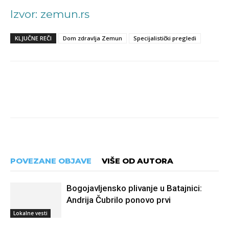
Izvor: zemun.rs
KLJUČNE REČI
Dom zdravlja Zemun
Specijalistički pregledi
POVEZANE OBJAVE
VIŠE OD AUTORA
Bogojavljensko plivanje u Batajnici:
Andrija Čubrilo ponovo prvi
Lokalne vesti