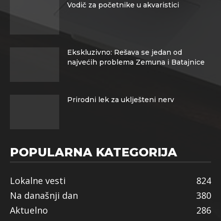
Vodič za početnike u akvaristici
Ekskluzivno: Rešava se jedan od
najvećih problema Zemuna i Batajnice
Prirodni lek za uklješteni nerv
POPULARNA KATEGORIJA
Lokalne vesti
824
Na današnji dan
380
Aktuelno
286