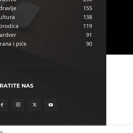
dravlje
155
ultura
138
orodica
119
ardver
91
rana i piće
90
RATITE NAS
at