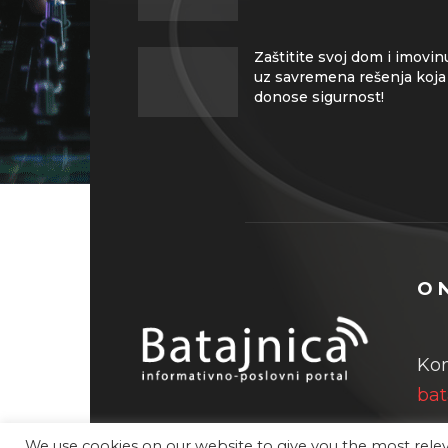
Zaštitite svoj dom i imovin
uz savremena rešenja koja
donose sigurnost!
O 
Kon
bat
We use cookies on our website to give you the most rel