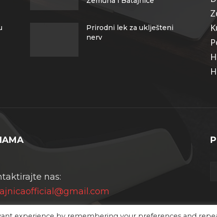
Zemuna i Batajnice
Z
K
u
Prirodni lek za uklješteni
nerv
P
H
H
NAMA
P
taktirajte nas:
ajnicaofficial@gmail.com
evant experience by remembering your preferences and repe