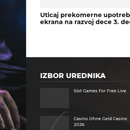
Uticaj prekomerne upotre
ekrana na razvoj dece 3. de
IZBOR UREDNIKA
Slot Games For Free Live
Casino Ohne Geld Casino
2026