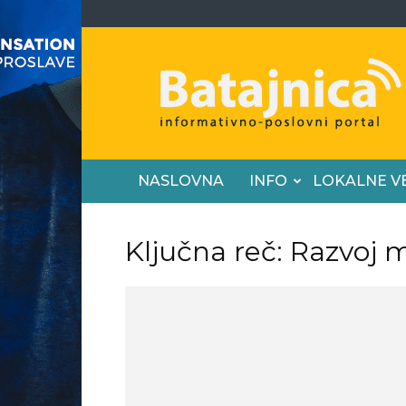
Batajnica
NASLOVNA
INFO
LOKALNE V
Ključna reč: Razvoj