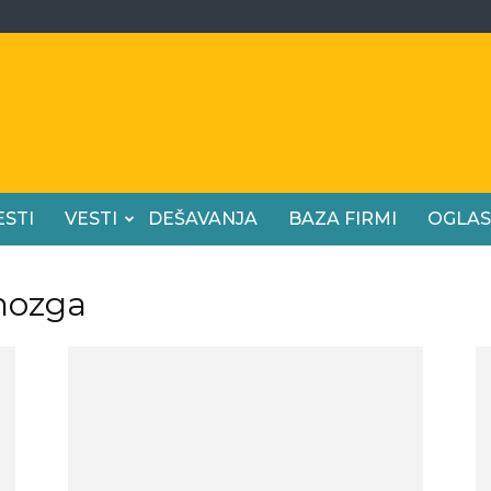
ESTI
VESTI
DEŠAVANJA
BAZA FIRMI
OGLAS
 mozga