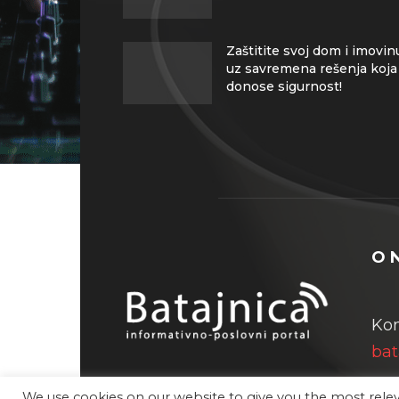
Zaštitite svoj dom i imovin
uz savremena rešenja koja
donose sigurnost!
O 
Kon
bat
We use cookies on our website to give you the most rel