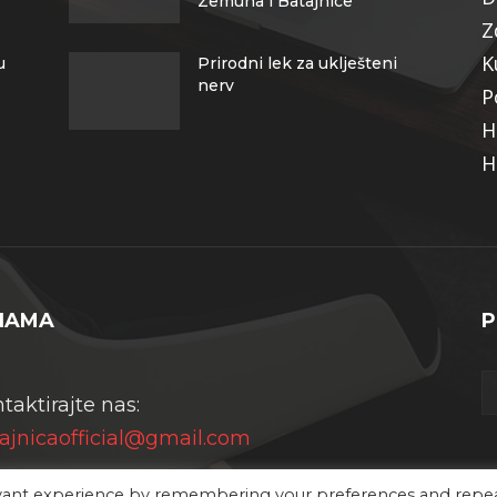
Zemuna i Batajnice
Z
K
u
Prirodni lek za uklješteni
nerv
P
H
H
NAMA
P
taktirajte nas:
ajnicaofficial@gmail.com
evant experience by remembering your preferences and repe