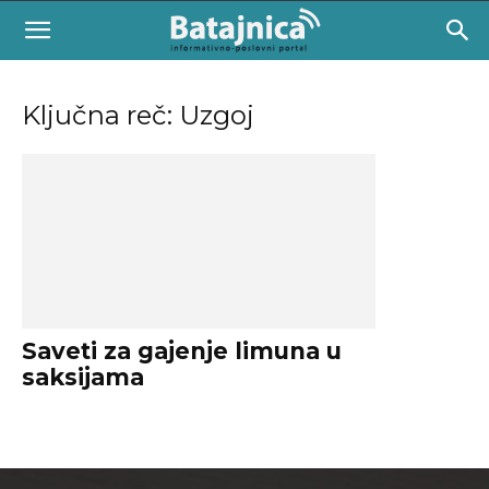
Ključna reč: Uzgoj
Saveti za gajenje limuna u
saksijama