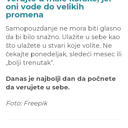
oni vode do velikih
promena
Samopouzdanje ne mora biti glasno
da bi bilo snažno. Ulažite u sebe kao
što ulažete u stvari koje volite. Ne
čekajte ponedeljak, sledeći mesec ili
„bolji trenutak“.
Danas je najbolji dan da počnete
da verujete u sebe.
Foto: Freepik