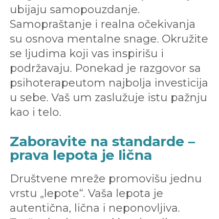
ubijaju samopouzdanje.
Samopraštanje i realna očekivanja
su osnova mentalne snage. Okružite
se ljudima koji vas inspirišu i
podržavaju. Ponekad je razgovor sa
psihoterapeutom najbolja investicija
u sebe. Vaš um zaslužuje istu pažnju
kao i telo.
Zaboravite na standarde –
prava lepota je lična
Društvene mreže promovišu jednu
vrstu „lepote“. Vaša lepota je
autentična, lična i neponovljiva.