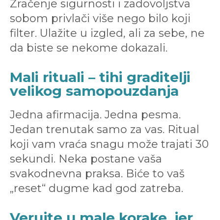
Zračenje sigurnosti i zadovoljstva
sobom privlači više nego bilo koji
filter. Ulažite u izgled, ali za sebe, ne
da biste se nekome dokazali.
Mali rituali – tihi graditelji
velikog samopouzdanja
Jedna afirmacija. Jedna pesma.
Jedan trenutak samo za vas. Ritual
koji vam vraća snagu može trajati 30
sekundi. Neka postane vaša
svakodnevna praksa. Biće to vaš
„reset“ dugme kad god zatreba.
Verujte u male korake, jer