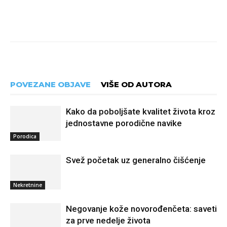
POVEZANE OBJAVE
VIŠE OD AUTORA
Kako da poboljšate kvalitet života kroz
jednostavne porodične navike
Porodica
Svež početak uz generalno čišćenje
Nekretnine
Negovanje kože novorođenčeta: saveti
za prve nedelje života