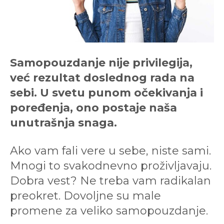
Samopouzdanje nije privilegija,
već rezultat doslednog rada na
sebi. U svetu punom očekivanja i
poređenja, ono postaje naša
unutrašnja snaga.
Ako vam fali vere u sebe, niste sami.
Mnogi to svakodnevno proživljavaju.
Dobra vest? Ne treba vam radikalan
preokret. Dovoljne su male
promene za veliko samopouzdanje.