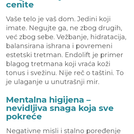
cenite
Vaše telo je vaš dom. Jedini koji
imate. Negujte ga, ne zbog drugih,
već zbog sebe. Vežbanje, hidratacija,
balansirana ishrana i povremeni
estetski tretman. Endolift je primer
blagog tretmana koji vraća koži
tonus i svežinu. Nije reč o taštini. To
je ulaganje u unutrašnji mir.
Mentalna higijena –
nevidljiva snaga koja sve
pokreće
Negativne misli i stalno poređenje