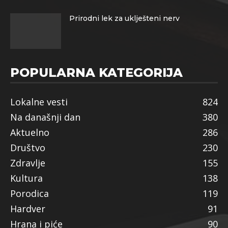
Prirodni lek za uklješteni nerv
POPULARNA KATEGORIJA
Lokalne vesti
824
Na današnji dan
380
Aktuelno
286
Društvo
230
Zdravlje
155
Kultura
138
Porodica
119
Hardver
91
Hrana i piće
90