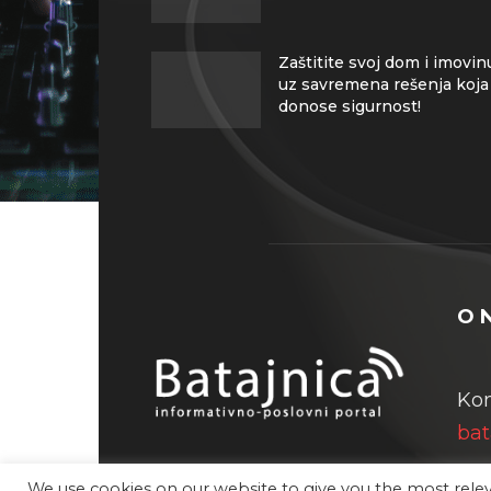
Zaštitite svoj dom i imovin
uz savremena rešenja koja
donose sigurnost!
O 
Kon
bat
We use cookies on our website to give you the most rel