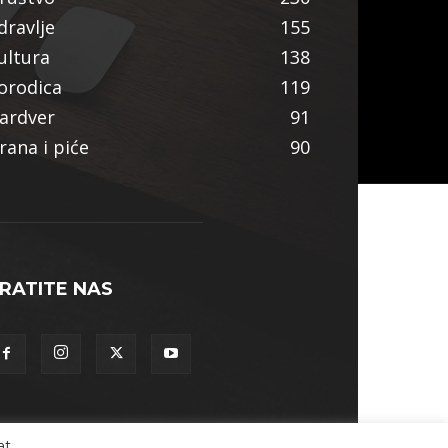
dravlje
155
ultura
138
orodica
119
ardver
91
rana i piće
90
RATITE NAS
at