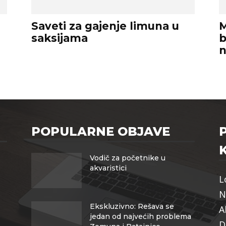
Saveti za gajenje limuna u
M
saksijama
b
POPULARNE OBJAVE
Vodič za početnike u
akvaristici
L
N
Ekskluzivno: Rešava se
A
jedan od najvećih problema
D