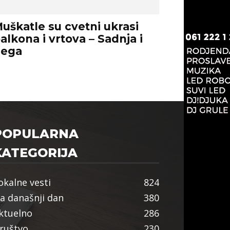
uškatle su cvetni ukrasi
alkona i vrtova – Sadnja i
nega
POPULARNA
KATEGORIJA
okalne vesti
824
a današnji dan
380
ktuelno
286
ruštvo
230