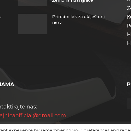
Zemuna i Batajnice
Z
K
u
Prirodni lek za uklješteni
nerv
P
H
H
NAMA
P
taktirajte nas:
ajnicaofficial@gmail.com
evant experience by remembering your preferences and repe