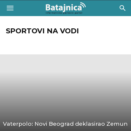
SPORTOVI NA VODI
Atletika
Fudbal
Košarka
Lov i ribolov
Odbojka
Ostali sportovi
Rukomet
Sportovi na vodi
Stoni Tenis
Tenis
Vaterpolo: Novi Beograd deklasirao Zemun