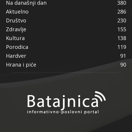
Na današnji dan
380
Aktuelno
286
Društvo
230
Zdravlje
155
Kultura
138
Porodica
119
Hardver
91
Hrana i piće
90