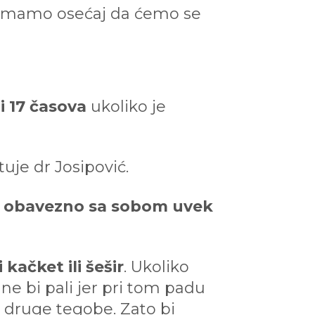
 imamo osećaj da ćemo se
i 17 časova
ukoliko je
tuje dr Josipović.
,
obavezno sa sobom uvek
kačket ili šešir
. Ukoliko
ne bi pali jer pri tom padu
 druge tegobe. Zato bi