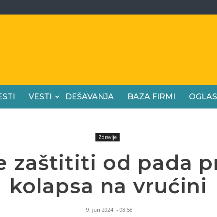
ESTI
VESTI
DEŠAVANJA
BAZA FIRMI
OGLAS
Zdravlje
 zaštititi od pada pr
kolapsa na vrućini
9. jun 2024. - 08:58