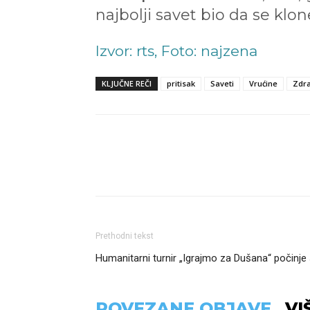
najbolji savet bio da se klon
Izvor: rts, Foto: najzena
KLJUČNE REČI
pritisak
Saveti
Vrućine
Zdra
Podeli
Prethodni tekst
Humanitarni turnir „Igrajmo za Dušana“ počinje 
POVEZANE OBJAVE
VI