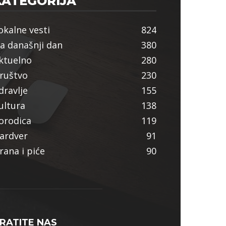
KATEGORIJA
okalne vesti
824
a današnji dan
380
ktuelno
280
ruštvo
230
dravlje
155
ultura
138
orodica
119
ardver
91
rana i piće
90
RATITE NAS