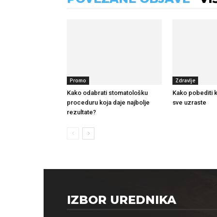
Promo
Zdravlje
Kako odabrati stomatološku
Kako pobediti k
proceduru koja daje najbolje
sve uzraste
rezultate?
IZBOR UREDNIKA