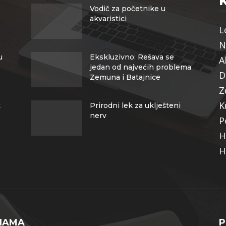
Vodič za početnike u
akvaristici
L
N
u
Ekskluzivno: Rešava se
A
jedan od najvećih problema
D
Zemuna i Batajnice
Z
K
t
Prirodni lek za uklješteni
nerv
P
H
H
NAMA
P