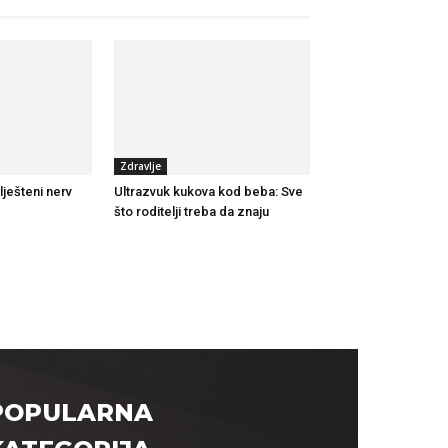
Zdravlje
lješteni nerv
Ultrazvuk kukova kod beba: Sve
što roditelji treba da znaju
POPULARNA