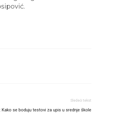
sipović.
Sledeći tekst
 Kako se boduju testovi za upis u srednje škole