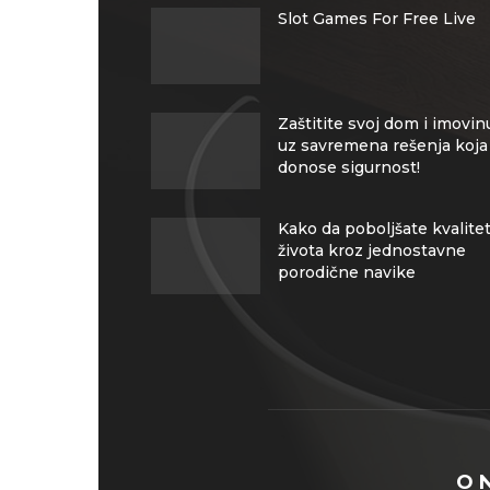
Slot Games For Free Live
Zaštitite svoj dom i imovin
uz savremena rešenja koja
donose sigurnost!
Kako da poboljšate kvalite
života kroz jednostavne
porodične navike
O 