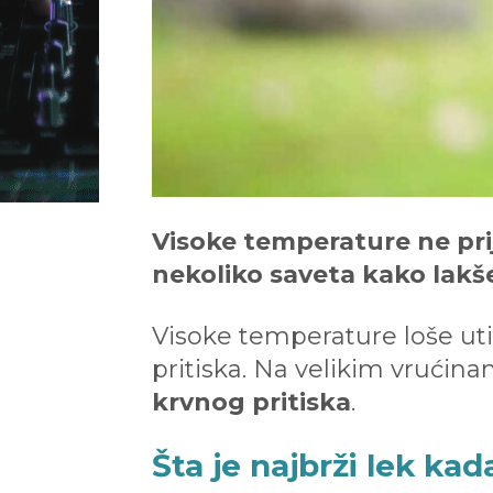
Visoke temperature ne pri
nekoliko saveta kako lakše 
Visoke temperature loše uti
pritiska. Na velikim vrućin
krvnog pritiska
.
Šta je najbrži lek ka