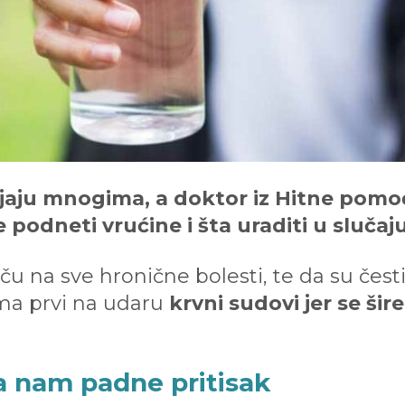
jaju mnogima, a doktor iz Hitne pomoć
podneti vrućine i šta uraditi u slučaju
ču na sve hronične bolesti, te da su čest
ama prvi na udaru
krvni sudovi jer se šire
da nam padne pritisak