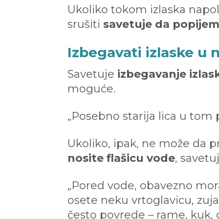
Ukoliko tokom izlaska nap
srušiti
savetuje da popijem
Izbegavati izlaske u 
Savetuje
izbegavanje izlas
moguće.
„Posebno starija lica u tom 
Ukoliko, ipak, ne može da p
nosite flašicu vode
, savetu
„Pored vode, obavezno mor
osete neku vrtoglavicu, zuj
često povrede – rame, kuk,