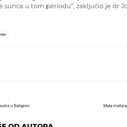
e sunca u tom periodu“, zaključio je dr Jo
vlje
sutra u Batajnici
Mala matura:
ŠE OD AUTORA