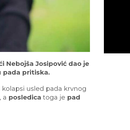
i Nebojša Josipović dao je
 pada pritiska.
i kolapsi usled pada krvnog
, a
posledica
toga je
pad