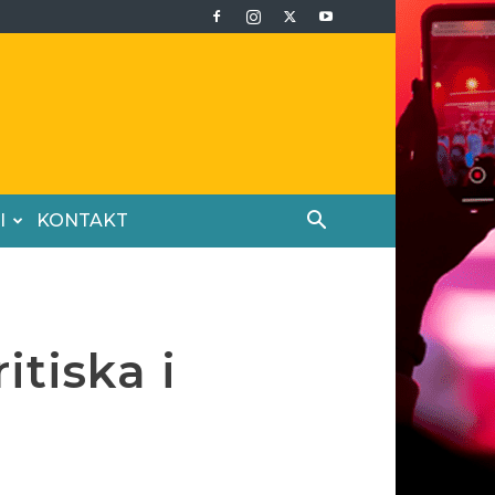
I
KONTAKT
itiska i