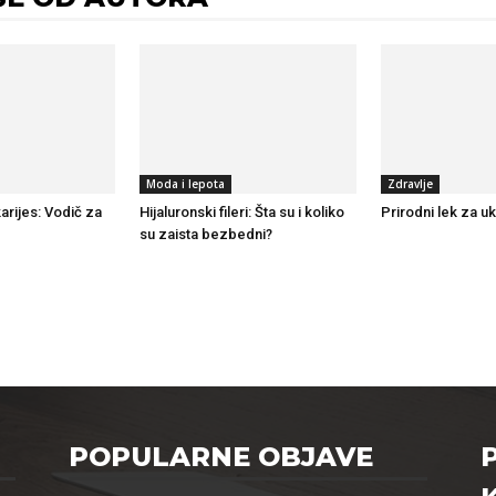
Moda i lepota
Zdravlje
arijes: Vodič za
Hijaluronski fileri: Šta su i koliko
Prirodni lek za uk
su zaista bezbedni?
POPULARNE OBJAVE