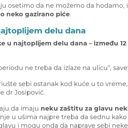
olju osetimo da ne možemo da hodamo,
o neko gazirano piće
.
najtoplijem delu dana
ke u najtoplijem delu dana – između 12 
periodu ne treba da izlaze na ulicu“, save
riušte sebi ostanak kod kuće u to vreme
je dr Josipović.
aju da imaju
neku zaštitu za glavu neki 
anje u ušima najpre treba da sednu kako 
 glavu i mogu onda da naprave sebi neke