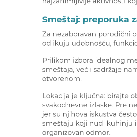
najzanimljivije aktivnosti k
Smeštaj: preporuka z
Za nezaboravan porodični o
odlikuju udobnošću, funkci
Prilikom izbora idealnog me
smeštaja, već i sadržaje na
otvorenom.
Lokacija je ključna: birajte o
svakodnevne izlaske. Pre ne
jer su njihova iskustva čest
smeštaju koji nudi kuhinju 
organizovan odmor.