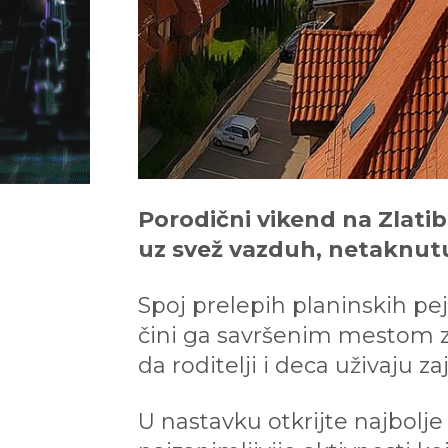
Porodični vikend na Zlatib
uz svež vazduh, netaknutu p
Spoj prelepih planinskih pe
čini ga savršenim mestom za 
da roditelji i deca uživaju z
U nastavku otkrijte najbolj