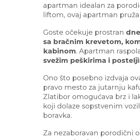
apartman idealan za porodi
liftom, ovaj apartman pruža 
Goste očekuje prostran
dne
sa bračnim krevetom, kom
kabinom
. Apartman raspola
svežim peškirima i postel
Ono što posebno izdvaja ov
pravo mesto za jutarnju kafu
Zlatibor omogućava brz i la
koji dolaze sopstvenim voz
boravka.
Za nezaboravan porodični o