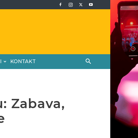
I
KONTAKT
u: Zabava,
e