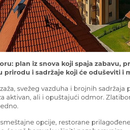
oru: plan iz snova koji spaja zabavu, p
rirodu i sadržaje koji će oduševiti i ma
jzaža, svežeg vazduha i brojnih sadržaj
aktivan, ali i opuštajući odmor. Zlatibo
ajedno.
e smeštajne opcije, restorane prilagođen