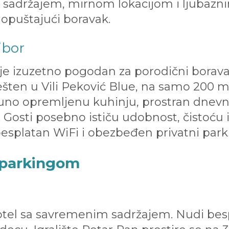
 sadržajem, mirnom lokacijom i ljubazn
 opuštajući boravak.
ibor
je izuzetno pogodan za porodični borav
ešten u Vili Peković Blue, na samo 200 m
uno opremljenu kuhinju, prostran dnevni
osti posebno ističu udobnost, čistoću i
esplatan WiFi i obezbeđen privatni park
i parkingom
otel sa savremenim sadržajem. Nudi besp