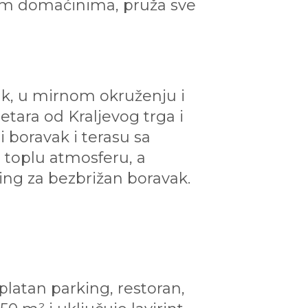
im domaćinima, pruža sve
ak, u mirnom okruženju i
etara od Kraljevog trga i
 boravak i terasu sa
 toplu atmosferu, a
ing za bezbrižan boravak.
latan parking, restoran,