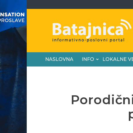
Batajnica
NASLOVNA
INFO
LOKALNE V
Porodični