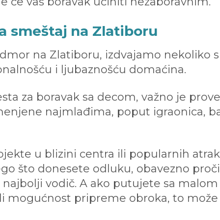
oje će vaš boravak učiniti nezaboravnim.
a smeštaj na Zlatiboru
dmor na Zlatiboru, izdvajamo nekoliko s
onalnošću i ljubaznošću domaćina.
sta za boravak sa decom, važno je prover
menjene najmlađima, poput igraonica, ba
bjekte u blizini centra ili popularnih atrak
go što donesete odluku, obavezno pročita
o najbolji vodič. A ako putujete sa malo
ili mogućnost pripreme obroka, to može 