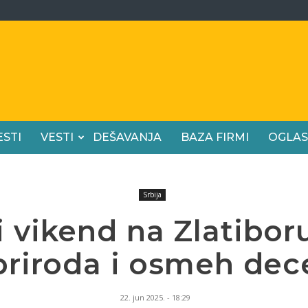
ESTI
VESTI
DEŠAVANJA
BAZA FIRMI
OGLAS
Srbija
 vikend na Zlatibor
priroda i osmeh dec
22. jun 2025. - 18:29