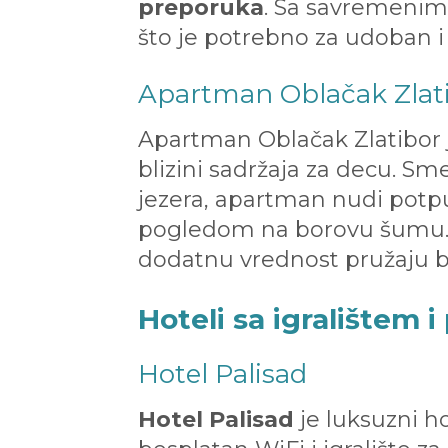
preporuka
. Sa savremenim
što je potrebno za udoban i
Apartman Oblačak Zlat
Apartman Oblačak Zlatibor 
blizini sadržaja za decu. Sm
jezera, apartman nudi potp
pogledom na borovu šumu. G
dodatnu vrednost pružaju b
Hoteli sa igralištem 
Hotel Palisad
Hotel Palisad
je luksuzni h