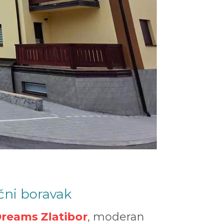
čni boravak
reams Zlatibor
, moderan