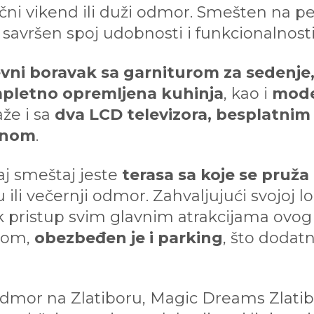
čni vikend ili duži odmor. Smešten na p
savršen spoj udobnosti i funkcionalnosti
vni boravak sa garniturom za sedenje
pletno opremljena kuhinja
, kao i
mode
že i sa
dva LCD televizora, besplatnim
jinom
.
aj smeštaj jeste
terasa sa koje se pruža
 ili večernji odmor. Zahvaljujući svojoj 
k pristup svim glavnim atrakcijama ovog
ilom,
obezbeđen je i parking
, što dodat
dmor na Zlatiboru, Magic Dreams Zlatib