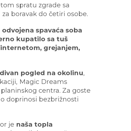
etom spratu zgrade sa
 za boravak do četiri osobe.
, odvojena spavaća soba
rno kupatilo sa tuš
 internetom, grejanjem,
 divan pogled na okolinu
,
lokaciji, Magic Dreams
 planinskog centra. Za goste
no doprinosi bezbrižnosti
or je
naša topla