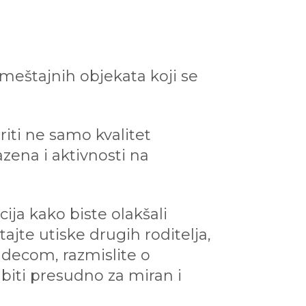
meštajnih objekata koji se
iti ne samo kvalitet
zena i aktivnosti na
cija kako biste olakšali
jte utiske drugih roditelja,
m decom, razmislite o
biti presudno za miran i