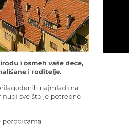
rirodu i osmeh vaše dece,
lišane i roditelje.
a prilagođenih najmlađima
r nudi sve što je potrebno
e porodicama i