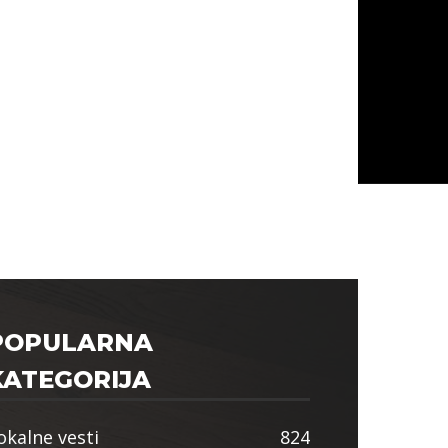
POPULARNA
KATEGORIJA
okalne vesti
824