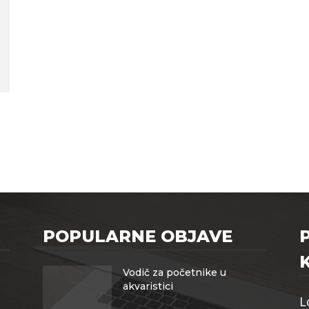
POPULARNE OBJAVE
Vodič za početnike u
akvaristici
L