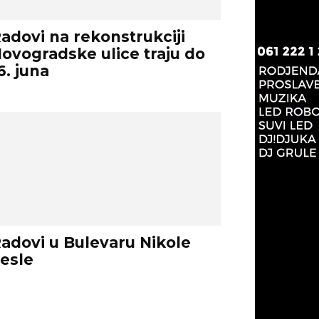
adovi na rekonstrukciji
ovogradske ulice traju do
6. juna
adovi u Bulevaru Nikole
esle