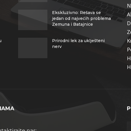
N
Ekskluzivno: Rešava se
A
jedan od najvećih problema
D
Zemuna i Batajnice
Z
K
u
Prirodni lek za uklješteni
nerv
P
H
H
NAMA
P
taktirajte nas: