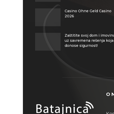
Casino Ohne Geld Casino
2026
Zaštitite svoj dom i imovin
uz savremena rešenja koja
donose sigurnost!
O 
Kon