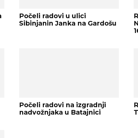
a
Počeli radovi u ulici
R
Sibinjanin Janka na Gardošu
N
1
Počeli radovi na izgradnji
R
nadvožnjaka u Batajnici
T