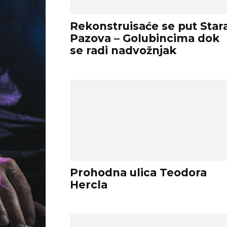
Rekonstruisaće se put Star
Pazova – Golubincima dok
se radi nadvožnjak
Prohodna ulica Teodora
Hercla