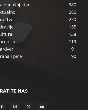
a današnji dan
380
ktuelno
286
ruštvo
230
dravlje
155
ultura
138
orodica
119
ardver
91
rana i piće
90
RATITE NAS