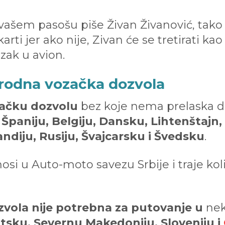
 vašem pasošu piše Živan Živanović, tako
rti jer ako nije, Zivan će se tretirati k
ak u avion.
rodna vozačka dozvola
ačku dozvolu
bez koje nema prelaska d
u, Španiju, Belgiju, Dansku, Lihtenštaj
diju, Rusiju, Švajcarsku i Švedsku
.
si u Auto-moto savezu Srbije i traje kol
ola nije potrebna za putovanje u
nek
tsku, Severnu Makedoniju, Sloveniju i