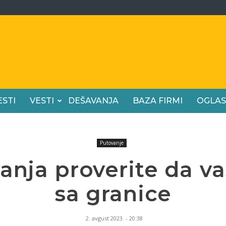
ESTI
VESTI
DEŠAVANJA
BAZA FIRMI
OGLAS
Putovanje
anja proverite da va
sa granice
2. avgust 2023. - 20:38