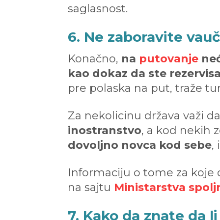
saglasnost.
6. Ne zaboravite vauč
Konačno,
na
putovanje
neć
kao dokaz da ste rezervisa
pre polaska na put, traže tur
Za nekolicinu država važi d
inostranstvo
, a kod nekih 
dovoljno novca kod sebe
,
Informaciju o tome za koje
na sajtu
Ministarstva spolj
7. Kako da znate da l