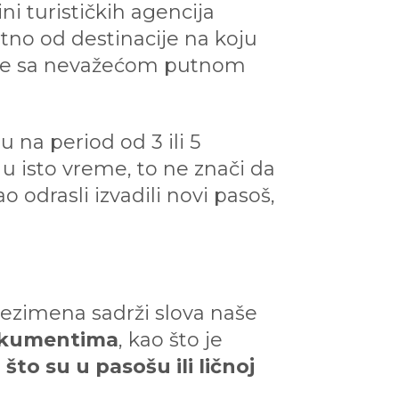
ini turističkih agencija
tno od destinacije na koju
knete sa nevažećom putnom
u na period od 3 ili 5
 u isto vreme, to ne znači da
 odrasli izvadili novi pasoš,
rezimena sadrži slova naše
dokumentima
, kao što je
to su u pasošu ili ličnoj