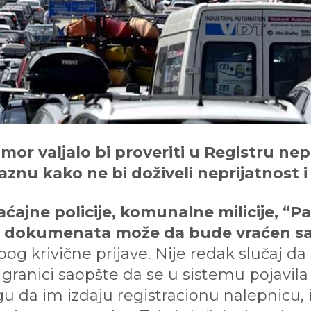
mor valjalo bi proveriti u Registru ne
znu kako ne bi doživeli neprijatnost i
aćajne policije, komunalne milicije, “P
ih dokumenata može da bude vraćen sa
bog krivične prijave. Nije redak slučaj da
granici saopšte da se u sistemu pojavil
 da im izdaju registracionu nalepnicu, il