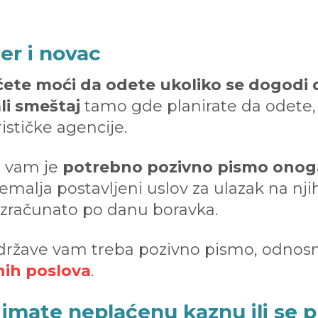
er i novac
ete moći da odete ukoliko se dogodi 
li smeštaj
tamo gde planirate da odete, 
ističke agencije.
a vam je
potrebno pozivno pismo onog
zemalja postavljeni uslov za ulazak na nji
 izračunato po danu boravka.
 države vam treba pozivno pismo, odnos
nih poslova
.
i imate neplaćenu kaznu ili se p