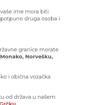
 vaše ime mora biti
ao potpuno druga osoba i
ržavne granice morate
n, Monako, Norvešku,
iko i obična vozačka
u od država u našem
Grčku
.