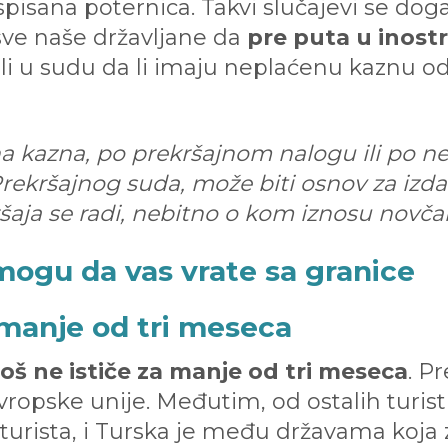
pisana poternica. Takvi slučajevi se dog
 sve naše državljane da
pre puta u inost
ili u sudu da li imaju neplaćenu kaznu od
a kazna, po prekršajnom nalogu ili po n
rekršajnog suda, može biti osnov za izda
kršaja se radi, nebitno o kom iznosu novč
 mogu da vas vrate sa granice
 manje od tri meseca
oš ne ističe za manje od tri meseca
. P
ropske unije. Međutim, od ostalih turisti
 turista, i Turska je među državama koja