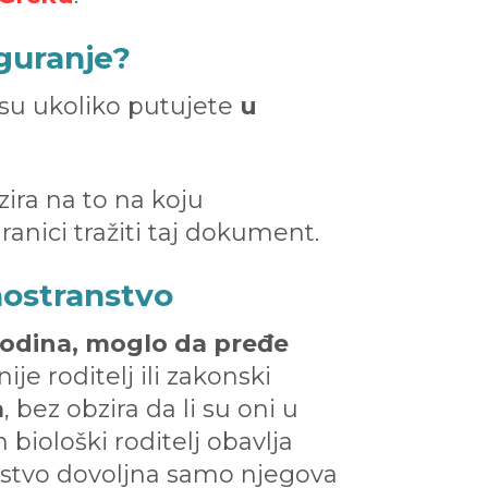
iguranje?
 su ukoliko putujete
u
zira na to na koju
ranici tražiti taj dokument.
nostranstvo
 godina, moglo da pređe
ije roditelj ili zakonski
a
, bez obzira da li su oni u
biološki roditelj obavlja
anstvo dovoljna samo njegova