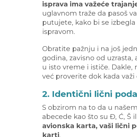
isprava ima važeće trajanj
uglavnom traže da pasoš va
putujete, kako bi se izbegl
ispravom.
Obratite pažnju i na još jedn
godina, zavisno od uzrasta, a
u isto vreme i ističe. Dakle
već proverite dok kada važi 
2. Identični lični pod
S obzirom na to da u našem
abecede kao što su Đ, Ć, Š il
avionska karta, vaši lični 
karti
.