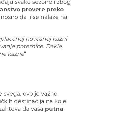
ađaju svake sezone i zbog
ranstvo provere preko
nosno da li se nalaze na
eplaćenoj novčanoj kazni
vanje poternice. Dakle,
ane kazne
“
re svega, ovo je važno
čkih destinacija na koje
 zahteva da vaša
putna