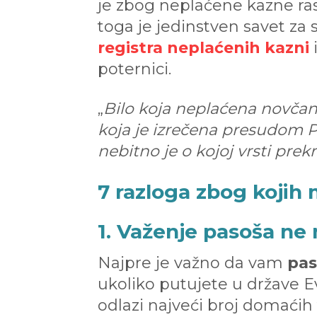
je zbog neplaćene kazne ras
toga je jedinstven savet za
registra neplaćenih kazni
poternici.
„
Bilo koja neplaćena novčan
koja je izrečena presudom P
nebitno je o kojoj vrsti pre
7 razloga zbog kojih
1. Važenje pasoša ne
Najpre je važno da vam
pas
ukoliko putujete u države Ev
odlazi najveći broj domaćih