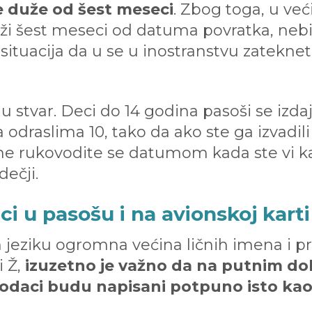
e duže od šest meseci
. Zbog toga, u već
ži šest meseci od datuma povratka, nebi
a situacija da u se u inostranstvu zate
u stvar. Deci do 14 godina pasoši se izdaj
 odraslima 10, tako da ako ste ga izvadili
, ne rukovodite se datumom kada ste vi kao
dečji.
aci u pasošu i na avionskoj karti
 jeziku ogromna većina ličnih imena i p
i Ž,
izuzetno je važno da na putnim 
podaci budu napisani potpuno isto kao š