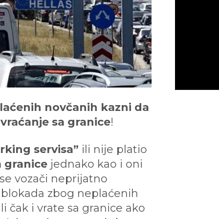
plaćenih novčanih kazni da
 vraćanje sa granice
!
arking servisa”
ili nije platio
 granice
jednako kao i oni
 se vozači neprijatno
a blokada zbog neplaćenih
i čak i vrate sa granice ako