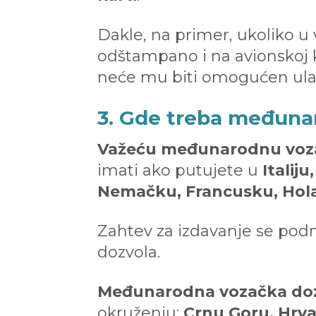
Dakle, na primer, ukoliko u
odštampano i na avionskoj ka
neće mu biti omogućen ulaz
3. Gde treba međuna
Važeću međunarodnu voz
imati ako putujete u
Italij
Nemačku, Francusku, Holan
Zahtev za izdavanje se podno
dozvola.
Međunarodna vozačka dozv
okruženju:
Crnu Goru, Hrva