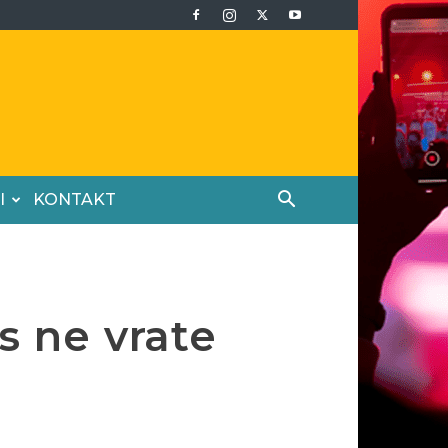
I
KONTAKT
s ne vrate