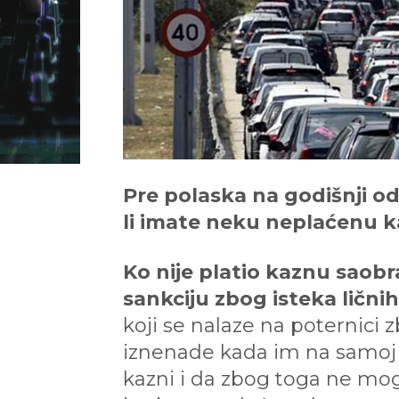
Pre polaska na godišnji od
li imate neku neplaćenu ka
Ko nije platio kaznu saobr
sankciju zbog isteka ličn
koji se nalaze na poternici z
iznenade kada im na samoj 
kazni i da zbog toga ne mogu