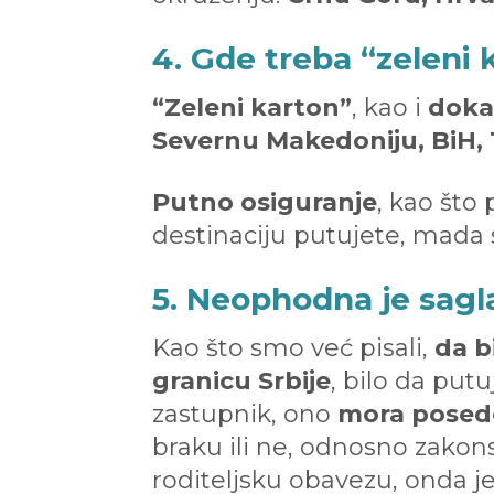
4. Gde treba “zeleni k
“Zeleni karton”
, kao i
dokaz
Severnu Makedoniju, BiH, T
Putno osiguranje
, kao što
destinaciju putujete, mada s
5. Neophodna je sagl
Kao što smo već pisali,
da b
granicu Srbije
, bilo da putu
zastupnik, ono
mora posedo
braku ili ne, odnosno zakons
roditeljsku obavezu, onda j