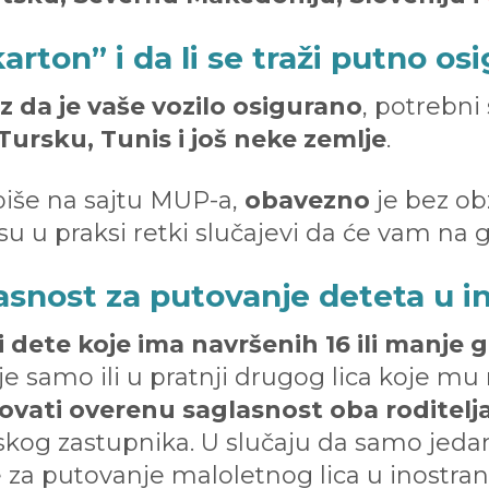
arton” i da li se traži putno os
 da je vaše vozilo osigurano
, potrebni
ursku, Tunis i još neke zemlje
.
 piše na sajtu MUP-a,
obavezno
je bez ob
u u praksi retki slučajevi da će vam na g
asnost za putovanje deteta u i
i dete koje ima navršenih 16 ili manje
je samo ili u pratnji drugog lica koje mu n
vati overenu saglasnost oba roditelj
kog zastupnika. U slučaju da samo jedan 
e za putovanje maloletnog lica u inostr