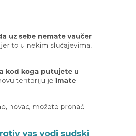
da uz sebe nemate vaučer
jer to u nekim slučajevima,
a kod koga putujete u
hovu teritoriju je
imate
no, novac, možete pronaći
rotiv vas vodi sudski