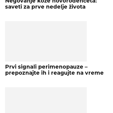
Negovanje kože novorođenčeta:
saveti za prve nedelje života
Prvi signali perimenopauze –
prepoznajte ih i reagujte na vreme