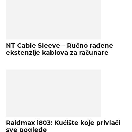
NT Cable Sleeve – Ručno rađene
ekstenzije kablova za računare
Raidmax i803: Kućište koje privlači
sve poglede