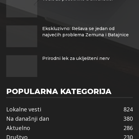
Ekskluzivno: Rešava se jedan od
najvećih problema Zemuna i Batajnice
Prirodni lek za uklješteni nerv
POPULARNA KATEGORIJA
Lokalne vesti
824
Na današnji dan
380
Aktuelno
286
Društvo
230