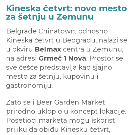
Kineska četvrt: novo mesto
za šetnju u Zemunu
Belgrade Chinatown, odnosno
Kineska četvrt u Beogradu, nalazi se
u okviru
Belmax
centra u Zemunu,
na adresi
Grmeč 1 Nova
. Prostor se
sve češće predstavlja kao sjajno
mesto za šetnju, kupovinu i
gastronomiju.
Zato se i Beer Garden Market
prirodno uklopio u koncept lokacije.
Posetioci marketa mogu iskoristi
priliku da obiđu Kinesku četvrt,