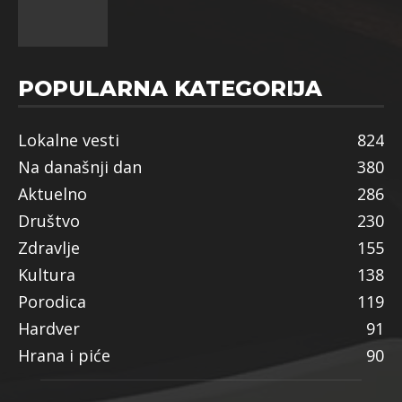
POPULARNA KATEGORIJA
Lokalne vesti
824
Na današnji dan
380
Aktuelno
286
Društvo
230
Zdravlje
155
Kultura
138
Porodica
119
Hardver
91
Hrana i piće
90