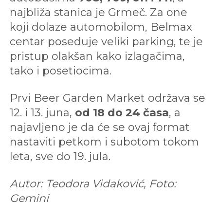
najbliža stanica je Grmeč. Za one
koji dolaze automobilom, Belmax
centar poseduje veliki parking, te je
pristup olakšan kako izlagačima,
tako i posetiocima.
Prvi Beer Garden Market održava se
12. i 13. juna,
od 18 do 24 časa
, a
najavljeno je da će se ovaj format
nastaviti petkom i subotom tokom
leta, sve do 19. jula.
Autor: Teodora Vidaković, Foto:
Gemini