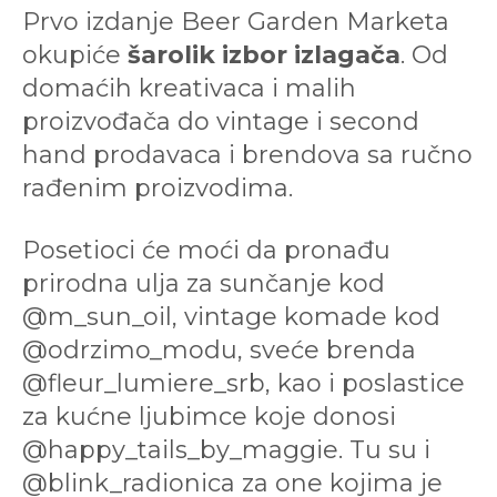
Prvo izdanje Beer Garden Marketa
okupiće
šarolik izbor izlagača
. Od
domaćih kreativaca i malih
proizvođača do vintage i second
hand prodavaca i brendova sa ručno
rađenim proizvodima.
Posetioci će moći da pronađu
prirodna ulja za sunčanje kod
@m_sun_oil, vintage komade kod
@odrzimo_modu, sveće brenda
@fleur_lumiere_srb, kao i poslastice
za kućne ljubimce koje donosi
@happy_tails_by_maggie. Tu su i
@blink_radionica za one kojima je