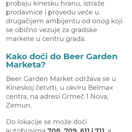
probaju kinesku hranu, istraže
prodavnice i provedu veče u
drugačijem ambijentu od onog koji
se obično vezuje za gradske
markete u centru grada.
Kako doći do Beer Garden
Marketa?
Beer Garden Market održava se u
Kineskoj četvrti, u okviru Belmax
centra, na adresi Grmeč 1 Nova,
Zemun.
Do lokacije se može doći
autobusima
708, 709, 611 i 711
, a