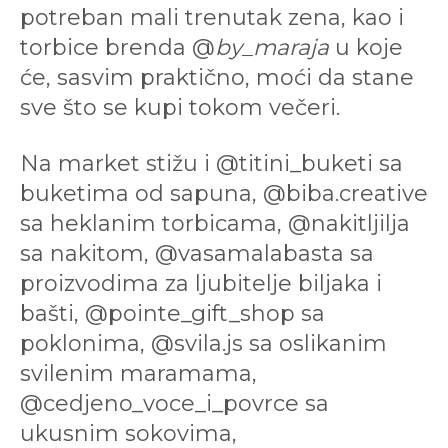
potreban mali trenutak zena, kao i
torbice brenda @
by_maraja
u koje
će, sasvim praktično, moći da stane
sve što se kupi tokom večeri.
Na market stižu i @titini_buketi sa
buketima od sapuna, @biba.creative
sa heklanim torbicama, @nakitljilja
sa nakitom, @vasamalabasta sa
proizvodima za ljubitelje biljaka i
bašti, @pointe_gift_shop sa
poklonima, @svila.js sa oslikanim
svilenim maramama,
@cedjeno_voce_i_povrce sa
ukusnim sokovima,