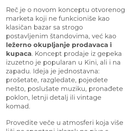
Reč je o novom konceptu otvorenog
marketa koji ne funkcioniše kao
klasičan bazar sa strogo
postavljenim štandovima, već kao
ležerno okupljanje prodavaca i
kupaca
. Koncept prodaje iz gepeka
izuzetno je popularan u Kini, ali i na
zapadu. Ideja je jednostavna:
prošetate, razgledate, pojedete
nešto, poslušate muziku, pronađete
poklon, letnji detalj ili vintage
komad.
Provedite veče u atmosferi koja više