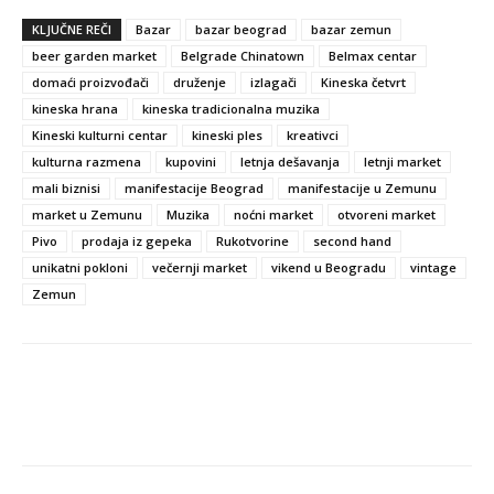
KLJUČNE REČI
Bazar
bazar beograd
bazar zemun
beer garden market
Belgrade Chinatown
Belmax centar
domaći proizvođači
druženje
izlagači
Kineska četvrt
kineska hrana
kineska tradicionalna muzika
Kineski kulturni centar
kineski ples
kreativci
kulturna razmena
kupovini
letnja dešavanja
letnji market
mali biznisi
manifestacije Beograd
manifestacije u Zemunu
market u Zemunu
Muzika
noćni market
otvoreni market
Pivo
prodaja iz gepeka
Rukotvorine
second hand
unikatni pokloni
večernji market
vikend u Beogradu
vintage
Zemun