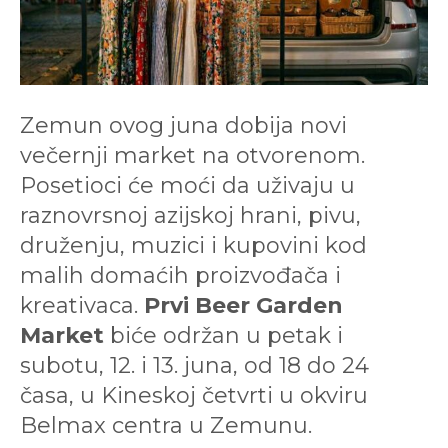
Zemun ovog juna dobija novi
večernji market na otvorenom.
Posetioci će moći da uživaju u
raznovrsnoj azijskoj hrani, pivu,
druženju, muzici i kupovini kod
malih domaćih proizvođača i
kreativaca.
Prvi Beer Garden
Market
biće održan u petak i
subotu, 12. i 13. juna, od 18 do 24
časa, u Kineskoj četvrti u okviru
Belmax centra u Zemunu.