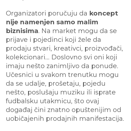
Organizatori poručuju da
koncept
nije namenjen samo malim
biznisima
. Na market mogu da se
prijave i pojedinci koji žele da
prodaju stvari, kreativci, proizvođači,
kolekcionari… Doslovno svi oni koji
imaju nešto zanimljivo da ponude.
Učesnici u svakom trenutku mogu
da se udalje, prošetaju, pojedu
nešto, poslušaju muziku ili isprate
fudbalsku utakmicu, što ovaj
događaj čini znatno opuštenijim od
uobičajenih prodajnih manifestacija.