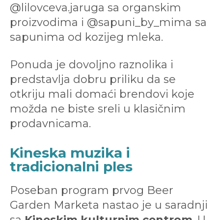
@lilovceva.jaruga sa organskim
proizvodima i @sapuni_by_mima sa
sapunima od kozijeg mleka.
Ponuda je dovoljno raznolika i
predstavlja dobru priliku da se
otkriju mali domaći brendovi koje
možda ne biste sreli u klasičnim
prodavnicama.
Kineska muzika i
tradicionalni ples
Poseban program prvog Beer
Garden Marketa nastao je u saradnji
sa
Kineskim kulturnim centrom
. U