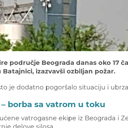
 šire područje Beograda danas oko 17 
 Batajnici, izazvavši ozbiljan požar.
, što je dodatno pogoršalo situaciju i ubr
 – borba sa vatrom u toku
ućene vatrogasne ekipe iz Beograda i 
rnje delove silosa.