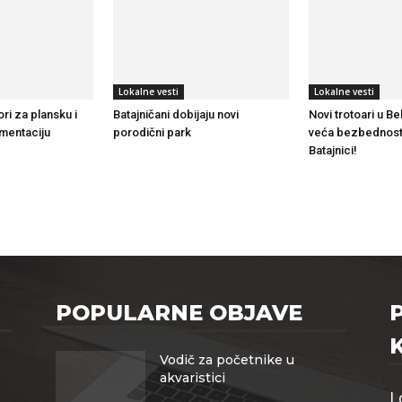
Lokalne vesti
Lokalne vesti
ri za plansku i
Batajničani dobijaju novi
Novi trotoari u Be
mentaciju
porodični park
veća bezbednost
Batajnici!
POPULARNE OBJAVE
Vodič za početnike u
akvaristici
L