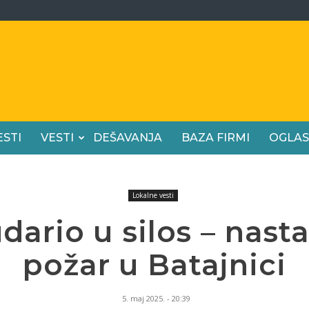
ESTI
VESTI
DEŠAVANJA
BAZA FIRMI
OGLAS
Lokalne vesti
ario u silos – nasta
požar u Batajnici
5. maj 2025. - 20:39