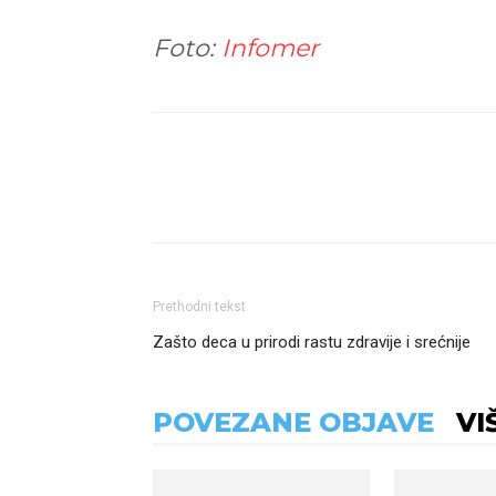
Foto:
Infomer
Podeli
Prethodni tekst
Zašto deca u prirodi rastu zdravije i srećnije
POVEZANE OBJAVE
VI