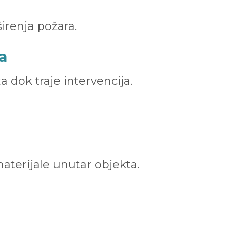
irenja požara.
a
 dok traje intervencija.
aterijale unutar objekta.