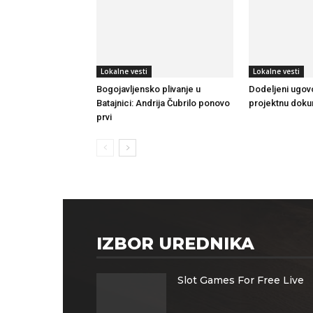
Lokalne vesti
Lokalne vesti
Bogojavljensko plivanje u
Dodeljeni ugovo
Batajnici: Andrija Čubrilo ponovo
projektnu doku
prvi
IZBOR UREDNIKA
Slot Games For Free Live