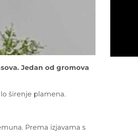
časova. Jedan od gromova
zalo širenje plamena.
Zemuna. Prema izjavama s