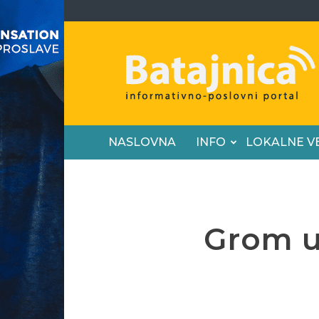
Batajnica
NASLOVNA
INFO
LOKALNE V
Grom ud