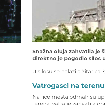
Snažna oluja zahvatila je
direktno je pogodio silos u
U silosu se nalazila žitarica
Vatrogasci na terenu
Na lice mesta odmah su up
terena, vatra je zahvatila go