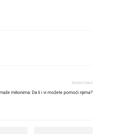
Sledeći tekst
maže milionima: Da li i vi možete pomoći njima?