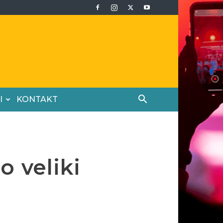
I
KONTAKT
o veliki