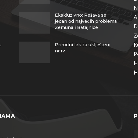
N
Ekskluzivno: Rešava se
A
jedan od najvećih problema
D
Zemuna i Batajnice
Z
K
u
Prirodni lek za uklješteni
nerv
P
H
H
NAMA
P