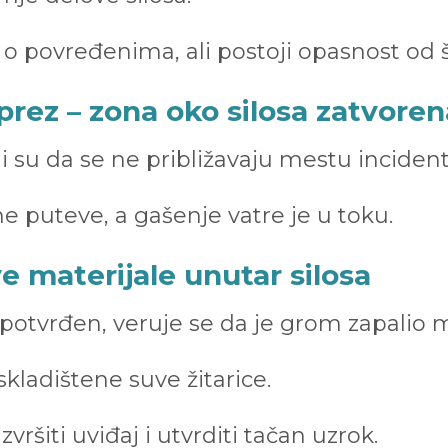
 povređenima, ali postoji opasnost od š
prez – zona oko silosa zatvoren
 su da se ne približavaju mestu incidenta
ne puteve, a gašenje vatre je u toku.
e materijale unutar silosa
 potvrđen, veruje se da je grom zapalio m
skladištene suve žitarice.
ršiti uviđaj i utvrditi tačan uzrok.