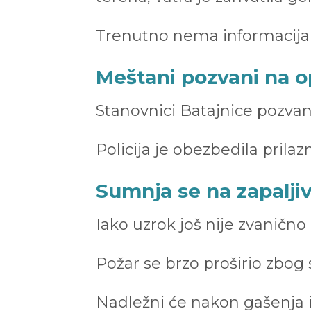
Trenutno nema informacija o
Meštani pozvani na o
Stanovnici Batajnice pozvani
Policija je obezbedila prilaz
Sumnja se na zapaljiv
Iako uzrok još nije zvanično
Požar se brzo proširio zbog 
Nadležni će nakon gašenja izv