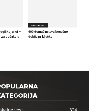
Lokalne vesti
legiškoj ulici –
600 domaćinstava konačno
 za pešake u
dobija priključke
POPULARNA
KATEGORIJA
okalne vesti
824