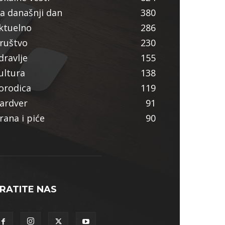
a današnji dan
380
ktuelno
286
ruštvo
230
dravlje
155
ultura
138
orodica
119
ardver
91
rana i piće
90
RATITE NAS