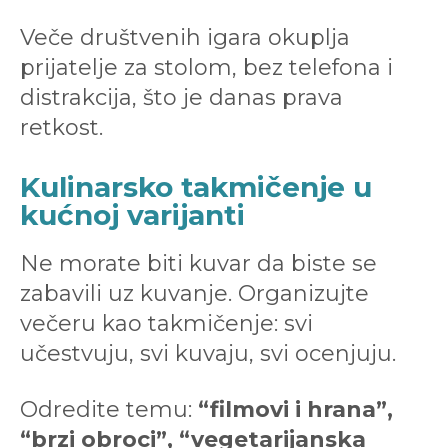
Veče društvenih igara okuplja
prijatelje za stolom, bez telefona i
distrakcija, što je danas prava
retkost.
Kulinarsko takmičenje u
kućnoj varijanti
Ne morate biti kuvar da biste se
zabavili uz kuvanje. Organizujte
večeru kao takmičenje: svi
učestvuju, svi kuvaju, svi ocenjuju.
Odredite temu:
“filmovi i hrana”,
“brzi obroci”, “vegetarijanska