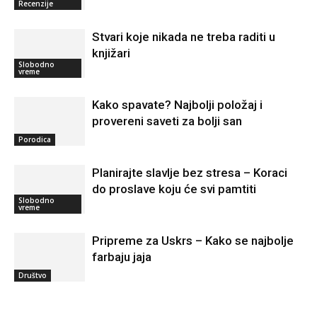
Recenzije
Stvari koje nikada ne treba raditi u
knjižari
Slobodno
vreme
Kako spavate? Najbolji položaj i
provereni saveti za bolji san
Porodica
Planirajte slavlje bez stresa – Koraci
do proslave koju će svi pamtiti
Slobodno
vreme
Pripreme za Uskrs – Kako se najbolje
farbaju jaja
Društvo