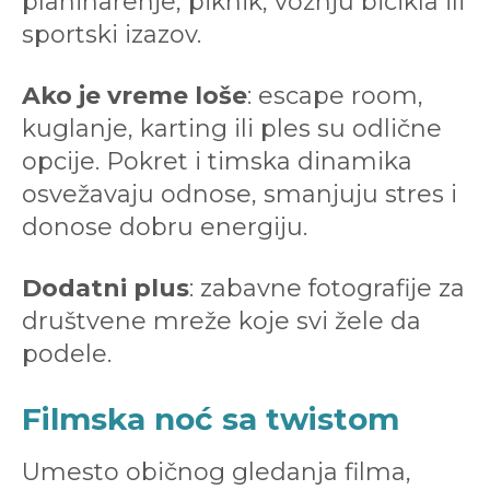
planinarenje, piknik, vožnju bicikla ili
sportski izazov.
Ako je vreme loše
: escape room,
kuglanje, karting ili ples su odlične
opcije. Pokret i timska dinamika
osvežavaju odnose, smanjuju stres i
donose dobru energiju.
Dodatni plus
: zabavne fotografije za
društvene mreže koje svi žele da
podele.
Filmska noć sa twistom
Umesto običnog gledanja filma,