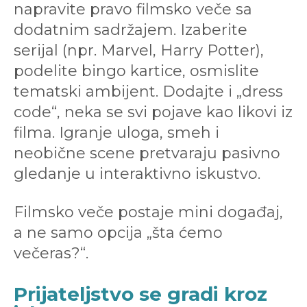
napravite pravo filmsko veče sa
dodatnim sadržajem. Izaberite
serijal (npr. Marvel, Harry Potter),
podelite bingo kartice, osmislite
tematski ambijent. Dodajte i „dress
code“, neka se svi pojave kao likovi iz
filma. Igranje uloga, smeh i
neobične scene pretvaraju pasivno
gledanje u interaktivno iskustvo.
Filmsko veče postaje mini događaj,
a ne samo opcija „šta ćemo
večeras?“.
Prijateljstvo se gradi kroz