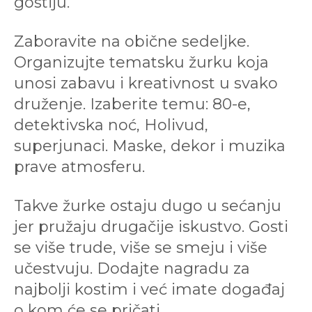
gostiju.
Zaboravite na obične sedeljke.
Organizujte tematsku žurku koja
unosi zabavu i kreativnost u svako
druženje. Izaberite temu: 80-e,
detektivska noć, Holivud,
superjunaci. Maske, dekor i muzika
prave atmosferu.
Takve žurke ostaju dugo u sećanju
jer pružaju drugačije iskustvo. Gosti
se više trude, više se smeju i više
učestvuju. Dodajte nagradu za
najbolji kostim i već imate događaj
o kom će se pričati.