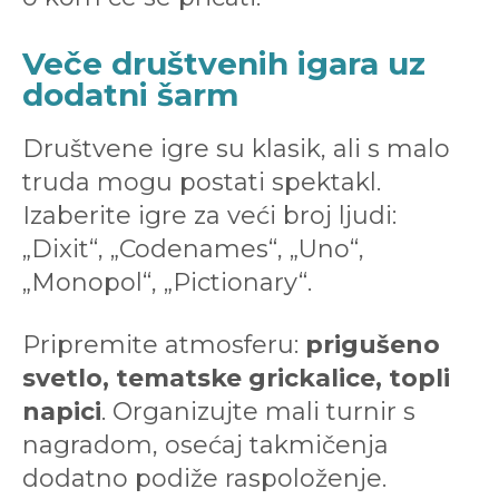
Veče društvenih igara uz
dodatni šarm
Društvene igre su klasik, ali s malo
truda mogu postati spektakl.
Izaberite igre za veći broj ljudi:
„Dixit“, „Codenames“, „Uno“,
„Monopol“, „Pictionary“.
Pripremite atmosferu:
prigušeno
svetlo, tematske grickalice, topli
napici
. Organizujte mali turnir s
nagradom, osećaj takmičenja
dodatno podiže raspoloženje.