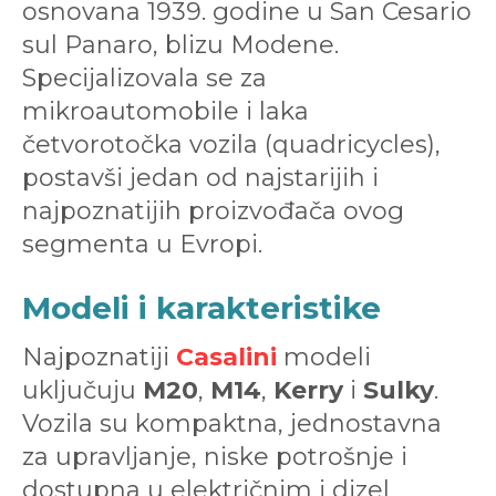
osnovana 1939. godine u San Cesario
sul Panaro, blizu Modene.
Specijalizovala se za
mikroautomobile i laka
četvorotočka vozila (quadricycles),
postavši jedan od najstarijih i
najpoznatijih proizvođača ovog
segmenta u Evropi.
Modeli i karakteristike
Najpoznatiji
Casalini
modeli
uključuju
M20
,
M14
,
Kerry
i
Sulky
.
Vozila su kompaktna, jednostavna
za upravljanje, niske potrošnje i
dostupna u električnim i dizel