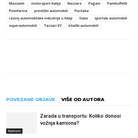
Mazzanti
motorsport Italija
Nazzaro
Pagani
Pambuffetti
Pininfarina
prestižni automobili
Puritalia
razvoj automobilske industrije u Italiji
Siata
sportski automobili
superautomobili
Tazzari EV
trkački automobili
POVEZANE OBJAVE
VIŠE OD AUTORA
Zarada u transportu: Koliko donosi
vožnja kamiona?
Kamioni