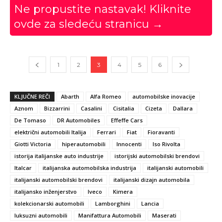
Ne propustite nastavak! Kliknite
ovde za sledeću stranicu →
1
2
3
4
5
6
KLJUČNE REČI
Abarth
Alfa Romeo
automobilske inovacije
Aznom
Bizzarrini
Casalini
Cisitalia
Cizeta
Dallara
De Tomaso
DR Automobiles
Effeffe Cars
električni automobili Italija
Ferrari
Fiat
Fioravanti
Giotti Victoria
hiperautomobili
Innocenti
Iso Rivolta
istorija italijanske auto industrije
istorijski automobilski brendovi
Italcar
italijanska automobilska industrija
italijanski automobili
italijanski automobilski brendovi
italijanski dizajn automobila
italijansko inženjerstvo
Iveco
Kimera
kolekcionarski automobili
Lamborghini
Lancia
luksuzni automobili
Manifattura Automobili
Maserati