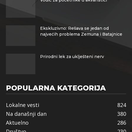
Vodič za početnike u akvaristici
Ekskluzivno: Rešava se jedan od
najvećih problema Zemuna i Batajnice
Prirodni lek za uklješteni nerv
POPULARNA KATEGORIJA
Lokalne vesti
824
Na današnji dan
380
Aktuelno
286
Društvo
230