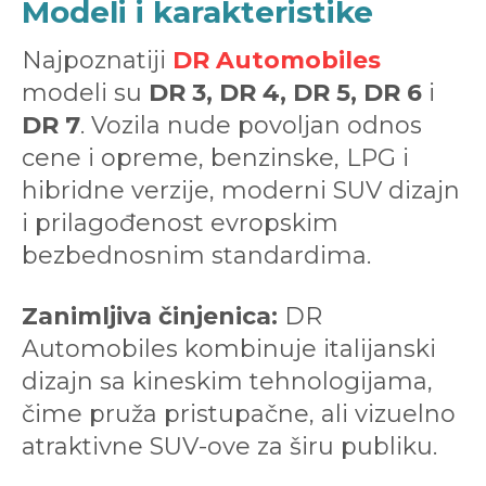
Modeli i karakteristike
Najpoznatiji
DR Automobiles
modeli su
DR 3, DR 4, DR 5, DR 6
i
DR 7
. Vozila nude povoljan odnos
cene i opreme, benzinske, LPG i
hibridne verzije, moderni SUV dizajn
i prilagođenost evropskim
bezbednosnim standardima.
Zanimljiva činjenica:
DR
Automobiles kombinuje italijanski
dizajn sa kineskim tehnologijama,
čime pruža pristupačne, ali vizuelno
atraktivne SUV-ove za širu publiku.