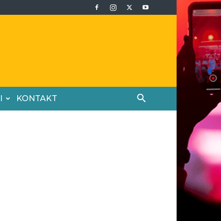
I
KONTAKT