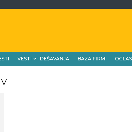
ESTI
VESTI
DEŠAVANJA
BAZA FIRMI
OGLAS
EV