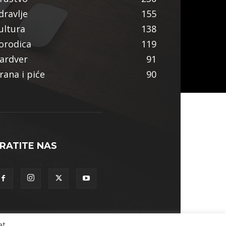
dravlje
155
ultura
138
orodica
119
ardver
91
rana i piće
90
RATITE NAS
at