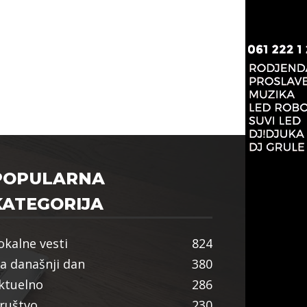
POPULARNA
KATEGORIJA
okalne vesti
824
a današnji dan
380
ktuelno
286
ruštvo
230