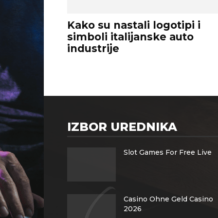
Kako su nastali logotipi i
simboli italijanske auto
industrije
IZBOR UREDNIKA
Slot Games For Free Live
Casino Ohne Geld Casino
2026