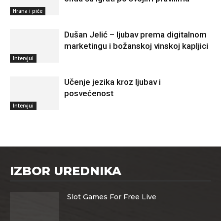
Hrana i piće
Dušan Jelić – ljubav prema digitalnom
marketingu i božanskoj vinskoj kapljici
Intervjui
Učenje jezika kroz ljubav i
posvećenost
Intervjui
IZBOR UREDNIKA
Slot Games For Free Live