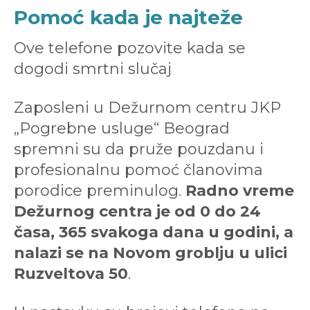
Pomoć kada je najteže
Ove telefone pozovite kada se
dogodi smrtni slučaj
Zaposleni u Dežurnom centru JKP
„Pogrebne usluge“ Beograd
spremni su da pruže pouzdanu i
profesionalnu pomoć članovima
porodice preminulog.
Radno vreme
Dežurnog centra je od 0 do 24
časa, 365 svakoga dana u godini, a
nalazi se na Novom groblju u ulici
Ruzveltova 50
.