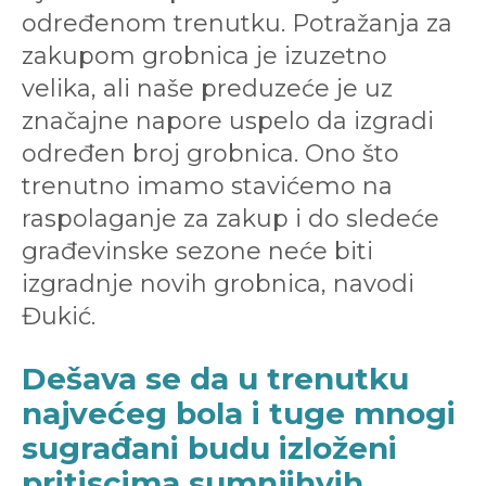
određenom trenutku. Potražanja za
zakupom grobnica je izuzetno
velika, ali naše preduzeće je uz
značajne napore uspelo da izgradi
određen broj grobnica. Ono što
trenutno imamo stavićemo na
raspolaganje za zakup i do sledeće
građevinske sezone neće biti
izgradnje novih grobnica, navodi
Đukić.
Dešava se da u trenutku
najvećeg bola i tuge mnogi
sugrađani budu izloženi
pritiscima sumnjihvih