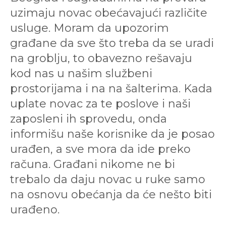
uzimaju novac obećavajući različite
usluge. Moram da upozorim
građane da sve što treba da se uradi
na groblju, to obavezno rešavaju
kod nas u našim službeni
prostorijama i na na šalterima. Kada
uplate novac za te poslove i naši
zaposleni ih sprovedu, onda
informišu naše korisnike da je posao
urađen, a sve mora da ide preko
računa. Građani nikome ne bi
trebalo da daju novac u ruke samo
na osnovu obećanja da će nešto biti
urađeno.