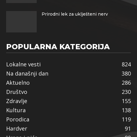
Prirodni lek za uklješteni nerv
POPULARNA KATEGORIJA
Lokalne vesti
824
Na današnji dan
380
Aktuelno
286
Društvo
230
Zdravlje
155
Kultura
138
Porodica
119
Hardver
91