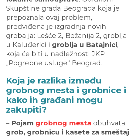
Skupštine grada Beograda koja je
prepoznala ovaj problem,
predviđena je izgradnja novih
grobalja: Lešće 2, Bežanija 2, groblja
u Kaluđerici i
groblja u Batajnici
,
koja će biti u nadležnosti JKP
„Pogrebne usluge“ Beograd.
Koja je razlika između
grobnog mesta i grobnice i
kako ih građani mogu
zakupiti?
–
Pojam
grobnog mesta
obuhvata
grob, grobnicu i kasete za smeštaj