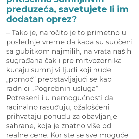
preduzeća, savetujete li im
dodatan oprez?
– Tako je, naročito je to primetno u
poslednje vreme da kada su suočeni
sa gubitkom najmilih, na vrata naših
sugrađana čak i pre mrtvozornika
kucaju sumnjivi ljudi koji nude
„pomoć“ predstavljajući se kao
radnici „Pogrebnih usluga“.
Potreseni i u nemogućnosti da
racinalno rasuđuju, ožalošćeni
prihvataju ponudu za obavljanje
sahrane, koja je znatno više od
realne cene. Koriste se sve moguće