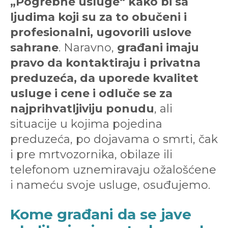
„Pogrebne usluge“ kako bi sa
ljudima koji su za to obučeni i
profesionalni, ugovorili uslove
sahrane
. Naravno,
građani imaju
pravo da kontaktiraju i privatna
preduzeća, da uporede kvalitet
usluge i cene i odluče se za
najprihvatljiviju ponudu
, ali
situacije u kojima pojedina
preduzeća, po dojavama o smrti, čak
i pre mrtvozornika, obilaze ili
telefonom uznemiravaju ožalošćene
i nameću svoje usluge, osuđujemo.
Kome građani da se jave