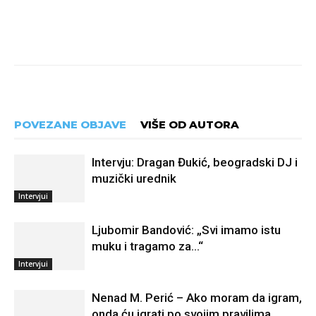
POVEZANE OBJAVE
VIŠE OD AUTORA
Intervju: Dragan Đukić, beogradski DJ i
muzički urednik
Intervjui
Ljubomir Bandović: „Svi imamo istu
muku i tragamo za…“
Intervjui
Nenad M. Perić – Ako moram da igram,
onda ću igrati po svojim pravilima