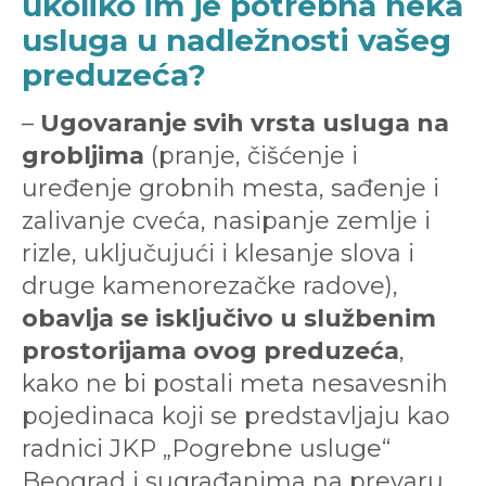
ukoliko im je potrebna neka
usluga u nadležnosti vašeg
preduzeća?
–
Ugovaranje svih vrsta usluga na
grobljima
(pranje, čišćenje i
uređenje grobnih mesta, sađenje i
zalivanje cveća, nasipanje zemlje i
rizle, uključujući i klesanje slova i
druge kamenorezačke radove),
obavlja se isključivo u službenim
prostorijama ovog preduzeća
,
kako ne bi postali meta nesavesnih
pojedinaca koji se predstavljaju kao
radnici JKP „Pogrebne usluge“
Beograd i sugrađanima na prevaru