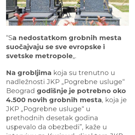
“S
a nedostatkom grobnih mesta
suočajvaju se sve evropske i
svetske metropole
„.
Na grobljima
koja su trenutno u
nadležnosti JKP „Pogrebne usluge“
Beograd
godišnje je potrebno oko
4.500 novih grobnih mesta
, koja je
JKP „Pogrebne usluge“ u
prethodnih desetak godina
uspevalo da obezbedi”, kaže u