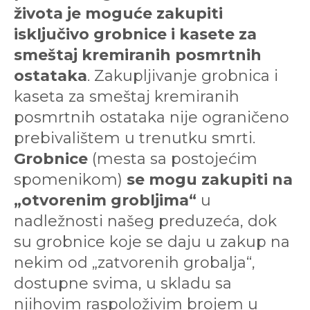
života je moguće zakupiti
isključivo grobnice i kasete za
smeštaj kremiranih posmrtnih
ostataka
. Zakupljivanje grobnica i
kaseta za smeštaj kremiranih
posmrtnih ostataka nije ograničeno
prebivalištem u trenutku smrti.
Grobnice
(mesta sa postojećim
spomenikom)
se mogu zakupiti na
„otvorenim grobljima“
u
nadležnosti našeg preduzeća, dok
su grobnice koje se daju u zakup na
nekim od „zatvorenih grobalja“,
dostupne svima, u skladu sa
njihovim raspoloživim brojem u