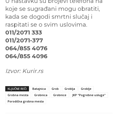
U nastavku su brojevi telefona na
koje se sugrađani mogu obratiti,
kada se dogodi smrtni slučaj i
raspitati se o svim uslovima.
011/2071 333
011/2071-377
064/855 4076
064/855 4096
Izvor: Kurir.rs
KLJUČNE REČI
Batajnica
Grob
Groblja
Groblje
Grobna mesta
Grobnica
Grobnice
JKP "Pogrebne usluge"
Porodična grobna mesta