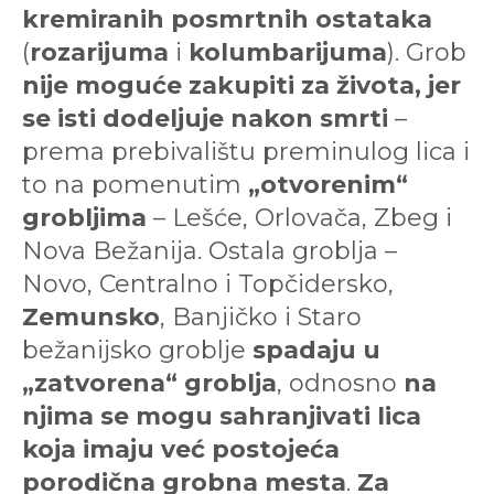
kremiranih posmrtnih ostataka
(
rozarijuma
i
kolumbarijuma
). Grob
nije moguće zakupiti za života, jer
se isti dodeljuje nakon smrti
–
prema prebivalištu preminulog lica i
to na pomenutim
„otvorenim“
grobljima
– Lešće, Orlovača, Zbeg i
Nova Bežanija. Ostala groblja –
Novo, Centralno i Topčidersko,
Zemunsko
, Banjičko i Staro
bežanijsko groblje
spadaju u
„zatvorena“ groblja
, odnosno
na
njima se mogu sahranjivati lica
koja imaju već postojeća
porodična grobna mesta
.
Za