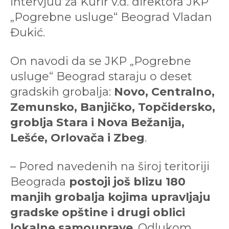
intervjuu za Kurir v.d. direktora JKP
„Pogrebne usluge“ Beograd Vladan
Đukić.
On navodi da se JKP „Pogrebne
usluge“ Beograd staraju o deset
gradskih grobalja:
Novo, Centralno,
Zemunsko, Banjičko, Topčidersko,
groblja Stara i Nova Bežanija,
Lešće, Orlovača i Zbeg
.
– Pored navedenih na široj teritoriji
Beograda
postoji još blizu 180
manjih grobalja kojima upravljaju
gradske opštine i drugi oblici
lokalne samouprave
. Odlukom