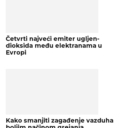
Četvrti najveći emiter ugljen-
dioksida među elektranama u
Evropi
Kako smanjiti zagađenje vazduha
boljim načinom grejanja