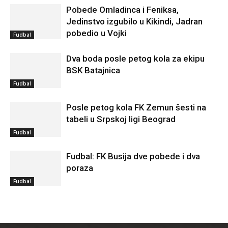
Pobede Omladinca i Feniksa,
Jedinstvo izgubilo u Kikindi, Jadran
pobedio u Vojki
Fudbal
Dva boda posle petog kola za ekipu
BSK Batajnica
Fudbal
Posle petog kola FK Zemun šesti na
tabeli u Srpskoj ligi Beograd
Fudbal
Fudbal: FK Busija dve pobede i dva
poraza
Fudbal