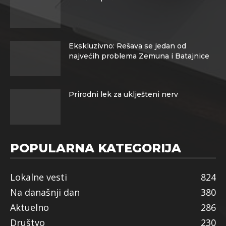
Ekskluzivno: Rešava se jedan od
najvećih problema Zemuna i Batajnice
Prirodni lek za uklješteni nerv
POPULARNA KATEGORIJA
Lokalne vesti
824
Na današnji dan
380
Aktuelno
286
Društvo
230