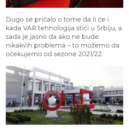
Dugo se pričalo o tome da li će i
kada VAR tehnologija stići u Srbiju, a
sada je jasno da ako ne bude
nikakvih problema – to možemo da
očekujemo od sezone 2021/22.