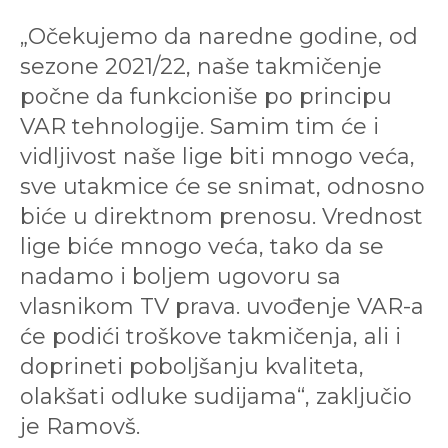
„Očekujemo da naredne godine, od
sezone 2021/22, naše takmičenje
počne da funkcioniše po principu
VAR tehnologije. Samim tim će i
vidljivost naše lige biti mnogo veća,
sve utakmice će se snimat, odnosno
biće u direktnom prenosu. Vrednost
lige biće mnogo veća, tako da se
nadamo i boljem ugovoru sa
vlasnikom TV prava. uvođenje VAR-a
će podići troškove takmičenja, ali i
doprineti poboljšanju kvaliteta,
olakšati odluke sudijama“, zaključio
je Ramovš.