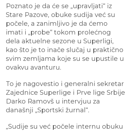
Poznato je da će se „upravljati“ iz
Stare Pazove, obuke sudija već su
počele, a zanimljivo je da ćemo
imati i „probe“ tokom prolećnog
dela aktuelne sezone u Superligi,
kao što je to inače slučaj u praktično
svim zemljama koje su se upustile u
ovakvu avanturu.
To je nagovestio i generalni sekretar
Zajednice Superlige i Prve lige Srbije
Darko Ramovš u intervjuu za
današnji „Sportski žurnal“.
„Sudije su već počele internu obuku