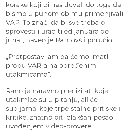
korake koji bi nas doveli do toga da
bismo u punom obimu primenjivali
VAR. To znači da bi sve trebalo
sprovesti i uraditi od januara do
juna“, naveo je Ramovš i poručio:
„Pretpostavljam da ćemo imati
probu VAR-a na određenim
utakmicama“.
Rano je naravno precizirati koje
utakmice su u pitanju, ali će
sudijama, koje trpe stalne pritiske i
kritike, znatno biti olakšan posao
uvođenjem video-provere.