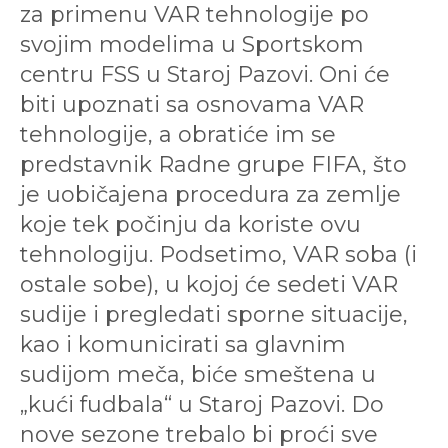
za primenu VAR tehnologije po
svojim modelima u Sportskom
centru FSS u Staroj Pazovi. Oni će
biti upoznati sa osnovama VAR
tehnologije, a obratiće im se
predstavnik Radne grupe FIFA, što
je uobičajena procedura za zemlje
koje tek počinju da koriste ovu
tehnologiju. Podsetimo, VAR soba (i
ostale sobe), u kojoj će sedeti VAR
sudije i pregledati sporne situacije,
kao i komunicirati sa glavnim
sudijom meča, biće smeštena u
„kući fudbala“ u Staroj Pazovi. Do
nove sezone trebalo bi proći sve