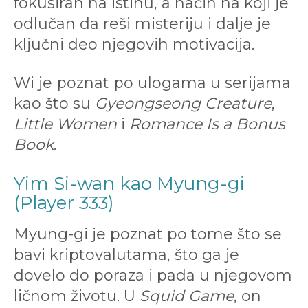
fokusiran na istinu, a način na koji je
odlučan da reši misteriju i dalje je
ključni deo njegovih motivacija.
Wi je poznat po ulogama u serijama
kao što su
Gyeongseong Creature
,
Little Women
i
Romance Is a Bonus
Book
.
Yim Si-wan kao Myung-gi
(Player 333)
Myung-gi je poznat po tome što se
bavi kriptovalutama, što ga je
dovelo do poraza i pada u njegovom
ličnom životu. U
Squid Game
, on