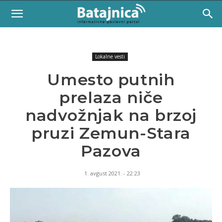
Lokalne vesti
Umesto putnih
prelaza niče
nadvožnjak na brzoj
pruzi Zemun-Stara
Pazova
1. avgust 2021. - 22:23