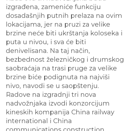
izgrađena, zameniće funkciju
dosadašnjih putnih prelaza na ovim
lokacijama, jer na pruzi za velike
brzine neće biti ukrštanja koloseka i
puta u nivou, i sva će biti
denivelisana. Na taj način,
bezbednost železničkog i drumskog
saobraćaja na trasi pruge za velike
brzine biće podignuta na najviši
nivo, navodi se u saopštenju.
Radove na izgradnji tri nova
nadvožnjaka izvodi konzorcijum
kineskih kompanija China railway
international i China
communications construction