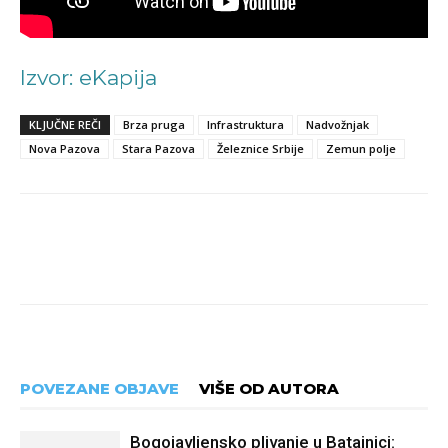
Izvor: eKapija
KLJUČNE REČI
Brza pruga
Infrastruktura
Nadvožnjak
Nova Pazova
Stara Pazova
Železnice Srbije
Zemun polje
POVEZANE OBJAVE
VIŠE OD AUTORA
Bogojavljensko plivanje u Batajnici: