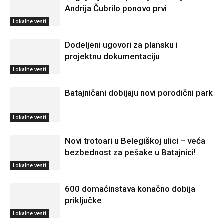
Andrija Čubrilo ponovo prvi
Lokalne vesti
Dodeljeni ugovori za plansku i
projektnu dokumentaciju
Lokalne vesti
Batajničani dobijaju novi porodični park
Lokalne vesti
Novi trotoari u Belegiškoj ulici – veća
bezbednost za pešake u Batajnici!
Lokalne vesti
600 domaćinstava konačno dobija
priključke
Lokalne vesti