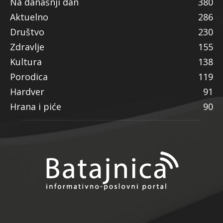
Na današnji dan
380
Aktuelno
286
Društvo
230
Zdravlje
155
Kultura
138
Porodica
119
Hardver
91
Hrana i piće
90