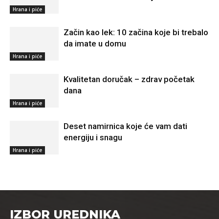
Hrana i piće
Začin kao lek: 10 začina koje bi trebalo
da imate u domu
Hrana i piće
Kvalitetan doručak – zdrav početak
dana
Hrana i piće
Deset namirnica koje će vam dati
energiju i snagu
Hrana i piće
IZBOR UREDNIKA