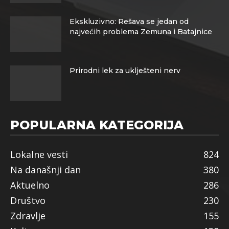
Ekskluzivno: Rešava se jedan od
najvećih problema Zemuna i Batajnice
Prirodni lek za uklješteni nerv
POPULARNA KATEGORIJA
Lokalne vesti
824
Na današnji dan
380
Aktuelno
286
Društvo
230
Zdravlje
155