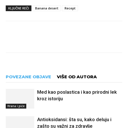
KLJUČNE REČI
Banana desert
Recept
POVEZANE OBJAVE
VIŠE OD AUTORA
Med kao poslastica i kao prirodni lek
kroz istoriju
Hrana i piće
Antioksidansi: šta su, kako deluju i
zašto su važni za zdravlje