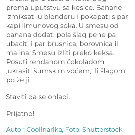
prema uputstvu sa kesice. Banane
izmiksati u blenderu i pokapati s par
kapi limunovog soka. U smesu od
banana dodati pola šlag pene pa
ubaciti i par brusnica, borovnica ili
malina. Smesu izliti preko keksa.
Posuti rendanom čokoladom
,ukrasiti šumskim voćem, ili šlagom,
po želji.
Staviti da se ohladi.
Prijatno!
Autor: Coolinarika, Foto: Shutterstock