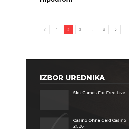
...
1
2
3
6
IZBOR UREDNIKA
Slot Games For Free Live
Casino Ohne Geld Casino
2026