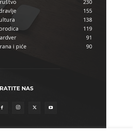
ruštvo
230
dravlje
155
ultura
138
orodica
119
ardver
91
rana i piće
90
RATITE NAS