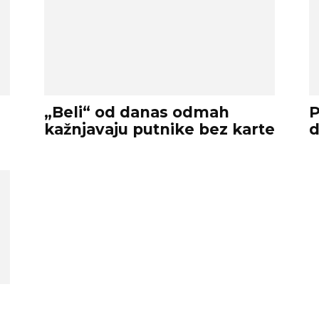
„Beli“ od danas odmah
P
kažnjavaju putnike bez karte
d