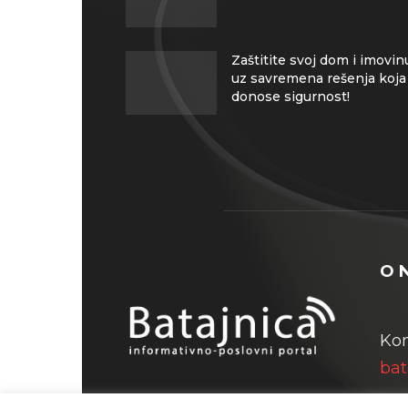
Zaštitite svoj dom i imovin
uz savremena rešenja koja
donose sigurnost!
O 
Kon
bat