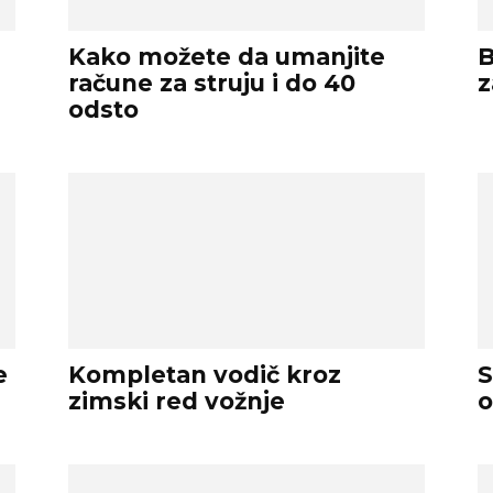
Kako možete da umanjite
B
račune za struju i do 40
z
odsto
e
Kompletan vodič kroz
S
zimski red vožnje
o