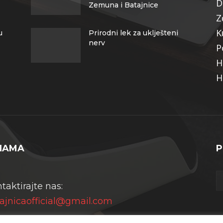
D
Zemuna i Batajnice
Z
K
u
Prirodni lek za uklješteni
nerv
P
H
H
NAMA
P
taktirajte nas:
ajnicaofficial@gmail.com