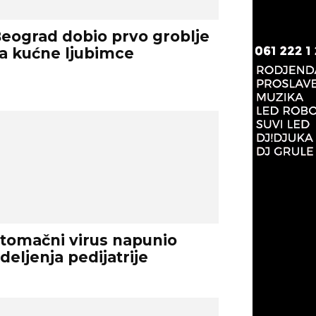
eograd dobio prvo groblje
a kućne ljubimce
tomačni virus napunio
deljenja pedijatrije