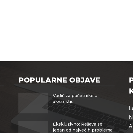
POPULARNE OBJAVE
Vodič za početnike u
akvaristici
L
N
Ekskluzivno: Rešava se
A
jedan od najvećih problema