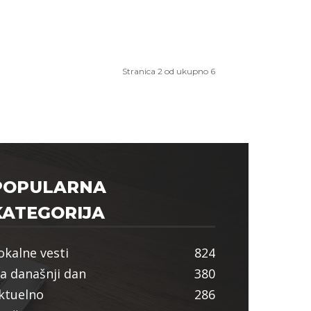
Stranica 2 od ukupno 6
POPULARNA
KATEGORIJA
okalne vesti
824
a današnji dan
380
ktuelno
286